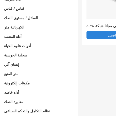
قياس / قياس
السائل / مستوى الصك
alcw خزان نوع الضغط السلبي مجانا شبكة
الكهربائية متر
فق المياه توريد مع
اصيل
أداة المصب
دات
أدوات علوم الحياة
سحابة الحوسبة
إنسان آلي
متر المنبع
مكونات إلكترونية
أداة خاصة
معايرة الصك
نظام التكامل والتحكم الصناعي